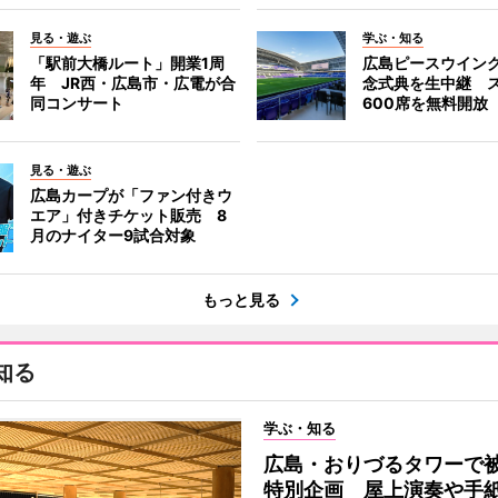
見る・遊ぶ
学ぶ・知る
「駅前大橋ルート」開業1周
広島ピースウイン
年 JR西・広島市・広電が合
念式典を生中継 
同コンサート
600席を無料開放
見る・遊ぶ
広島カープが「ファン付きウ
エア」付きチケット販売 8
月のナイター9試合対象
もっと見る
知る
学ぶ・知る
広島・おりづるタワーで被
特別企画 屋上演奏や手