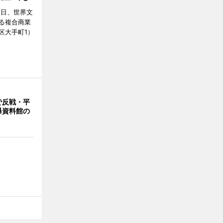
6日、世界文
る複合商業
区大手町1）
で反戦・平
爆資料館の