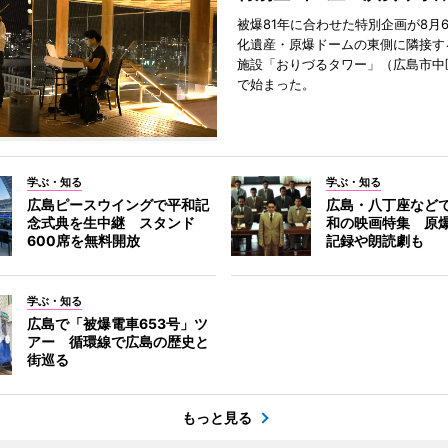
被爆81年に合わせた特別企画が8月
化遺産・原爆ドームの東側に隣接す
施設「おりづるタワー」（広島市中
で始まった。
学ぶ・知る
学ぶ・知る
広島ピースウイングで平和記
広島・八丁座など
念式典を生中継 スタンド
和の映画特集 原
600席を無料開放
記録や朗読劇も
学ぶ・知る
広島で「被爆電車653号」ツ
アー 循環線で広島の歴史と
街巡る
もっと見る