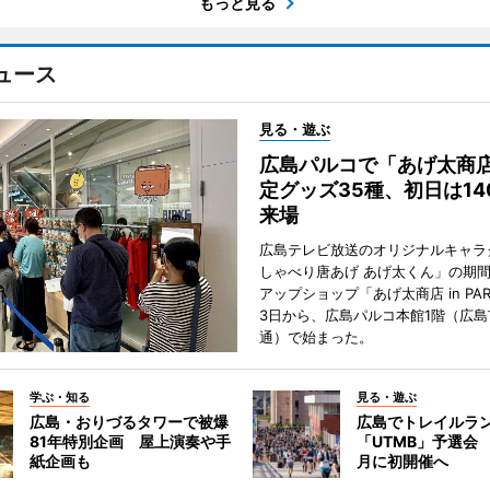
もっと見る
ュース
見る・遊ぶ
広島パルコで「あげ太商
定グッズ35種、初日は14
来場
広島テレビ放送のオリジナルキャラ
しゃべり唐あげ あげ太くん」の期
アップショップ「あげ太商店 in PA
3日から、広島パルコ本館1階（広島
通）で始まった。
学ぶ・知る
見る・遊ぶ
広島・おりづるタワーで被爆
広島でトレイルラ
81年特別企画 屋上演奏や手
「UTMB」予選会 
紙企画も
月に初開催へ