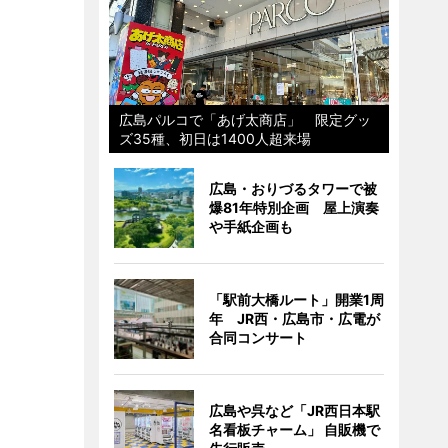
広島パルコで「あげ太商店」 限定グッ
ズ35種、初日は1400人超来場
広島・おりづるタワーで被
爆81年特別企画 屋上演奏
や手紙企画も
「駅前大橋ルート」開業1周
年 JR西・広島市・広電が
合同コンサート
広島や呉など「JR西日本駅
名看板チャーム」 自販機で