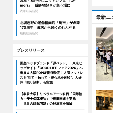
浅草・松が谷にニットカフェ「ito-
mori」 編み物好きが集う場に
浅草経済新聞
最新ニ
北習志野の老舗精肉店「鳥吉」が創業
170周年 幕末から続くのれん守る
船橋経済新聞
プレスリリース
国産ベッドブランド「源ベッド」、東京ビ
ッグサイト「GOOD LIFE フェア2026」へ
出展＆大阪POPUP開催決定！人気マットレ
スを“見て・触れて・寝心地を体験”。大好
評「眠り診断」も実施
【叡啓大学】リベラルアーツ科目「国際協
力・安全保障概論」で模擬国連を実施
「世界の飢餓問題」の解決策を議論