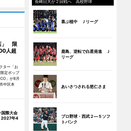
長崎日大が２回戦へ 高校野球
喜ぶ植中 Ｊリーグ
店」 限
00人超
鹿島、逆転で白星発進 Ｊ
リーグ
クター「お
間限定ポップ
RCO」が8月
市中区本
あいさつされる悠仁さま
ン国際大会
プロ野球・西武２―５ソフ
2027年4
トバンク