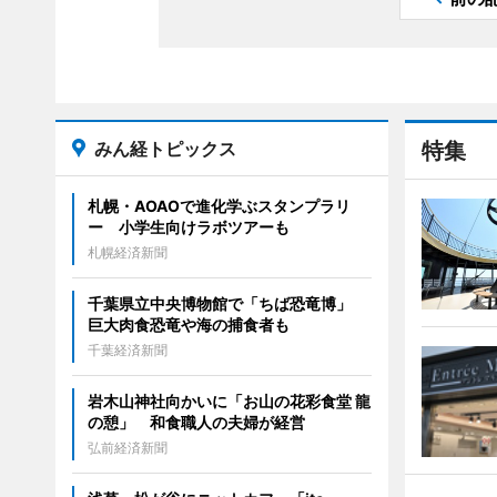
みん経トピックス
特集
札幌・AOAOで進化学ぶスタンプラリ
ー 小学生向けラボツアーも
札幌経済新聞
千葉県立中央博物館で「ちば恐竜博」
巨大肉食恐竜や海の捕食者も
千葉経済新聞
岩木山神社向かいに「お山の花彩食堂 龍
の憩」 和食職人の夫婦が経営
弘前経済新聞