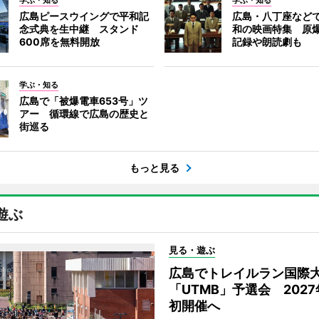
学ぶ・知る
学ぶ・知る
広島ピースウイングで平和記
広島・八丁座など
念式典を生中継 スタンド
和の映画特集 原
600席を無料開放
記録や朗読劇も
学ぶ・知る
広島で「被爆電車653号」ツ
アー 循環線で広島の歴史と
街巡る
もっと見る
遊ぶ
見る・遊ぶ
広島でトレイルラン国際
「UTMB」予選会 202
初開催へ