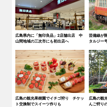
広島県内に「無印良品」2店舗出店 中
芸備線が開
山間地域の三次市にも初出店へ
タルジー
広島の観光果樹園でイチゴ狩り チケッ
広島の観
ト交換制でスイーツ作りも
んご狩り