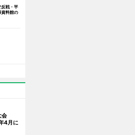
で反戦・平
爆資料館の
大会
7年4月に