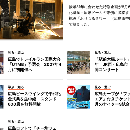
被爆81年に合わせた特別企画が8月
化遺産・原爆ドームの東側に隣接す
施設「おりづるタワー」（広島市中
で始まった。
見る・遊ぶ
見る・遊ぶ
広島でトレイルラン国際大会
「駅前大橋ルート」
「UTMB」予選会 2027年4
年 JR西・広島市
月に初開催へ
同コンサート
学ぶ・知る
見る・遊ぶ
広島ピースウイングで平和記
広島カープが「フ
念式典を生中継 スタンド
エア」付きチケッ
600席を無料開放
月のナイター9試
見る・遊ぶ
広島ロフトで「チー坊フェ