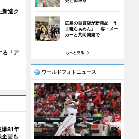
史と街巡る
た新造ク
広島の百貨店が新商品「う
ま糀らぁめん」 客・メー
カーと共同開発で
する「ア
もっと見る
ワールドフォトニュース
爆81年
紙企画も