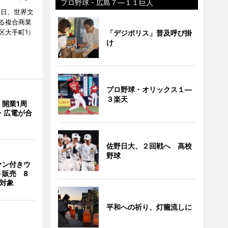
プロ野球・広島７―１１巨人
6日、世界文
る複合商業
区大手町1）
「デジポリス」普及呼び掛
け
プロ野球・オリックス１―
３楽天
開業1周
・広電が合
佐野日大、２回戦へ 高校
野球
ァン付きウ
ト販売 8
合対象
平和への祈り、灯籠流しに