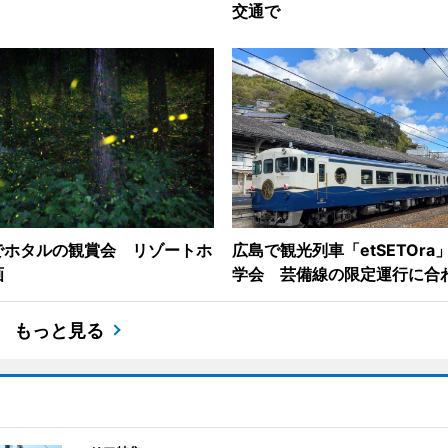
交通で
でホタルの観賞会 リゾートホ
広島で観光列車「etSETOra
画
学会 芸備線の限定運行に合
もっと見る