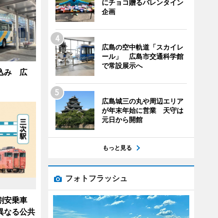
にチョコ贈るバレンタイン
企画
広島の空中軌道「スカイレ
ール」 広島市交通科学館
で常設展示へ
込み 広
広島城三の丸や周辺エリア
が年末年始に営業 天守は
元日から開館
もっと見る
フォトフラッシュ
割安乗車
異なる公共