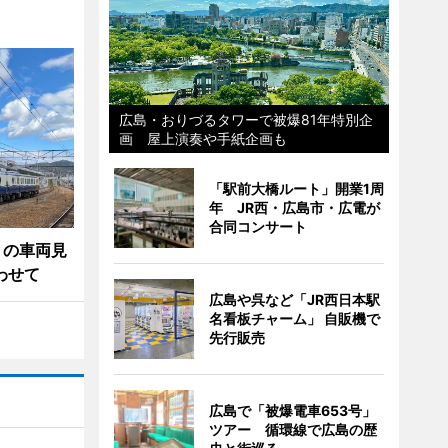
広島・おりづるタワーで被爆81年特別企
画 屋上演奏や手紙企画も
「駅前大橋ルート」開業1周
年 JR西・広島市・広電が
合同コンサート
」の車両見
わせて
広島や呉など「JR西日本駅
名看板チャーム」 自販機で
先行販売
広島で「被爆電車653号」
ツアー 循環線で広島の歴