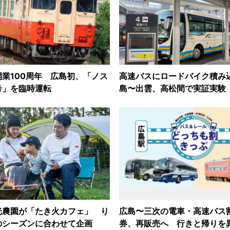
業100周年 広島初、「ノス
高速バスにロードバイク積み
号」を臨時運転
島〜出雲、高松間で実証実験
光農園が「たき火カフェ」 り
広島〜三次の電車・高速バス
のシーズンに合わせて企画
券、再販売へ 行きと帰りを