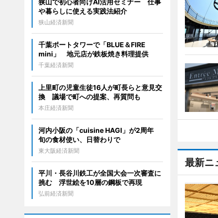
狭山で初心者向けAI活用セミナー 仕事
や暮らしに使える実践法紹介
狭山経済新聞
千葉ポートタワーで「BLUE＆FIRE
mini」 地元店が鉄板焼き料理提供
千葉経済新聞
上里町の児童生徒16人が町長らと意見交
換 議場で町への提案、再質問も
本庄経済新聞
河内小阪の「cuisine HAGI」が2周年
旬の食材使い、日替わりで
東大阪経済新聞
最新ニ
平川・長谷川鉄工が全国大会一次審査に
挑む 浮世絵を10層の鋼板で再現
弘前経済新聞