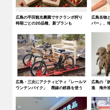
広島の平田観光農園でサクランボ狩り
広島名物
時期ごとの20品種、新プランも
バー」、地
広島・三次にアクティビティ「レールマ
広島の「
ウンテンバイク」 廃線の鉄路を使う
進 海外